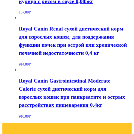
курица с рисом в соусе 0,085кг
157,00
Р
Royal Canin Renal сухой диетический корм
для взрослых кошек, для поддержания
функции почек при острой или хронической
почечной недостаточности 0,4 кг
914,00
Р
Royal Canin Gastrointestinal Moderate
Calorie сухой диетический корм для
взрослых кошек при панкреатите и острых
расстройствах пищеварения 0,4кг
910,00
Р