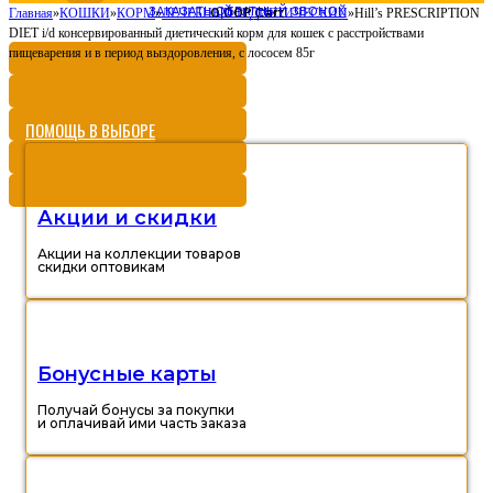
ЗАКАЗАТЬ ОБРАТНЫЙ ЗВОНОК
0,00
Cart
Главная
»
КОШКИ
»
КОРМ
»
ЛЕЧЕБНЫЙ И ДИЕТИЧЕСКИЙ
Р
»
Hill’s PRESCRIPTION
DIET i/d консервированный диетический корм для кошек с расстройствами
пищеварения и в период выздоровления, с лососем 85г
ПОМОЩЬ В ВЫБОРЕ
Акции и скидки
Акции на коллекции товаров
скидки оптовикам
Бонусные карты
Получай бонусы за покупки
и оплачивай ими часть заказа