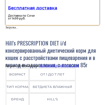
Бесплатная доставка
Доставка по Сочи
от 1499 руб.
Загрузка...
Hill’s PRESCRIPTION DIET i/d
консервированный диетический корм для
кошек с расстройствами пищеварения и в
период выздоровления, с лососем 85г
Артикул:
606409
Категория:
ЛЕЧЕБНЫЙ И ДИЕТИЧЕСКИЙ
ВОЗРАСТ
ОТ 1 ДО 7 ЛЕТ
ТИП КОРМА
ВЕТДИЕТА ВЛАЖНЫЙ
БРЕНД
HILL'S