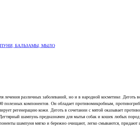
ПУНИ, БАЛЬЗАМЫ, МЫЛО
я лечения различных заболеваний, но и в народной косметике. Деготь во
0000 полезных компонентов. Он обладает противомикробным, противогри
рует регенерацию кожи. Деготь в сочетании с мятой оказывает противо
. Дегтярный шампунь предназначен для мытья собак и кошек любых пород
поненты шампуня мягко и бережно очищают, легко смываются, придают 