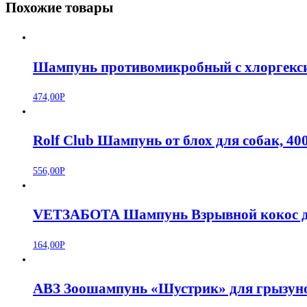
Похожие товары
Шампунь противомикробный с хлоргекс
474,00
Р
Rolf Club Шампунь от блох для собак, 40
556,00
Р
VETЗАБОТА Шампунь Взрывной кокос дл
164,00
Р
АВЗ Зоошампунь «Шустрик» для грызуно