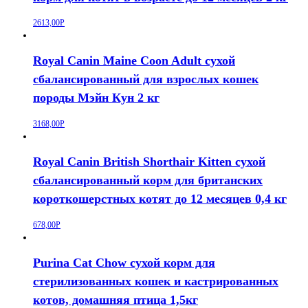
к
аллергии,
2613,00
Р
Индейка
400г
Royal Canin Maine Coon Adult сухой
сбалансированный для взрослых кошек
породы Мэйн Кун 2 кг
3168,00
Р
Royal Canin British Shorthair Kitten сухой
сбалансированный корм для британских
короткошерстных котят до 12 месяцев 0,4 кг
678,00
Р
Purina Cat Chow сухой корм для
стерилизованных кошек и кастрированных
котов, домашняя птица 1,5кг