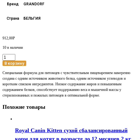
Бренд
GRANDORF
Страна
БЕЛЬГИЯ
912,00
Р
10 в наличии
Количество
товара
В корзину
GRANDORF
Специальная формула для питомцев с чувствительным пищеварением намеренно
STERILIZED
создана с одним источником животного белка, одним источником углеводов и
сухой
коротким списком ингредиентов. Низкое содержание жиров и повышенным
корм
содержанием белков, способствует поддержанию веса и мышечной массы у
для
стерилизованных и пожилых питомцев в оптимальной форме.
взрослых
стерилизованных
Похожие товары
кошек
с
чувствительным
пищеварением
Royal Canin Kitten сухой сбалансированный
или
склонных
корм для котят в возрасте до 12 месяцев 2 кг