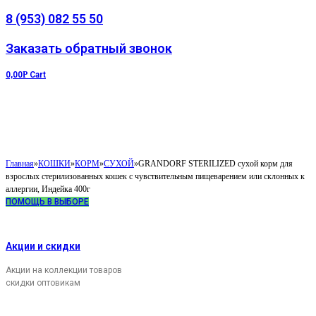
8 (953) 082 55 50
Заказать обратный звонок
0,00
Р
Cart
Главная
»
КОШКИ
»
КОРМ
»
СУХОЙ
»
GRANDORF STERILIZED сухой корм для
взрослых стерилизованных кошек с чувствительным пищеварением или склонных к
аллергии, Индейка 400г
ПОМОЩЬ В ВЫБОРЕ
Акции и скидки
Акции на коллекции товаров
скидки оптовикам