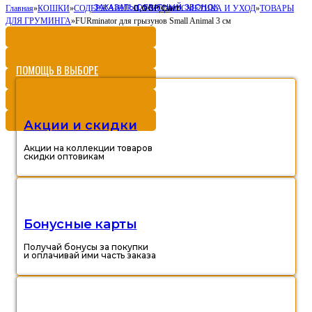
ЗАКАЗАТЬ ОБРАТНЫЙ ЗВОНОК
0,00
Cart
Главная
»
КОШКИ
»
СОДЕРЖАНИЕ И УХОД
Р
»
КОСМЕТИКА И УХОД
»
ТОВАРЫ
ДЛЯ ГРУМИНГА
»
FURminator для грызунов Small Animal 3 см
ПОМОЩЬ В ВЫБОРЕ
Акции и скидки
Акции на коллекции товаров
скидки оптовикам
Бонусные карты
Получай бонусы за покупки
и оплачивай ими часть заказа