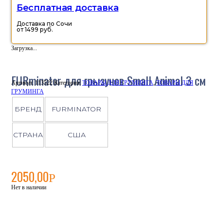
Бесплатная доставка
Доставка по Сочи
от 1499 руб.
Загрузка...
FURminator для грызунов Small Animal 3 см
Артикул:
113522
Категории:
ТОВАРЫ ДЛЯ ГРУМИНГА
,
ТОВАРЫ ДЛЯ
ГРУМИНГА
БРЕНД
FURMINATOR
СТРАНА
США
2050,00
Р
Нет в наличии