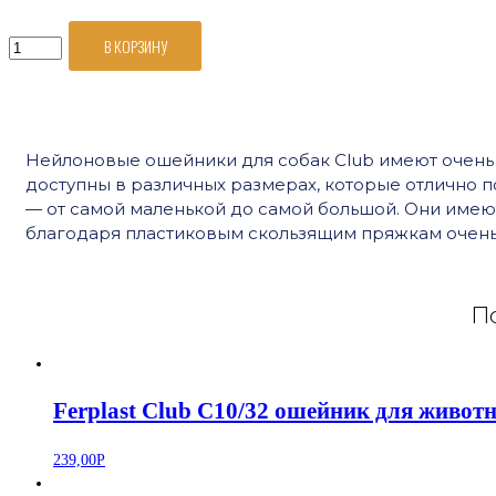
В КОРЗИНУ
Количество
товара
Ferplast
Club
C10/32
Нейлоновые ошейники для собак Club имеют очень 
ошейник
доступны в различных размерах, которые отлично 
для
— от самой маленькой до самой большой. Они имею
животных
благодаря пластиковым скользящим пряжкам очень 
с
пластиковым
креплением
черный
По
Ferplast Club C10/32 ошейник для живо
239,00
Р