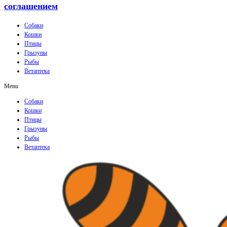
соглашением
Собаки
Кошки
Птицы
Грызуны
Рыбы
Ветаптека
Menu
Собаки
Кошки
Птицы
Грызуны
Рыбы
Ветаптека