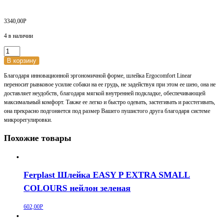
3340,00
Р
4 в наличии
Количество
товара
В корзину
Ferplast
Благодаря инновационной эргономичной форме, шлейка Ergocomfort Linear
Шлейка
переносит рывковое усилие собаки на ее грудь, не задействуя при этом ее шею, она не
ERGOCOMFORT
доставляет неудобств, благодаря мягкой внутренней подкладке, обеспечивающей
P
максимальный комфорт. Также ее легко и быстро одевать, застегивать и расстегивать,
XS,
она прекрасно подгоняется под размер Вашего пушистого друга благодаря системе
нейлон
микрорегулировки.
с
мягким
Похожие товары
дополнением,
серая
Ferplast Шлейка EASY P EXTRA SMALL
COLOURS нейлон зеленая
602,00
Р