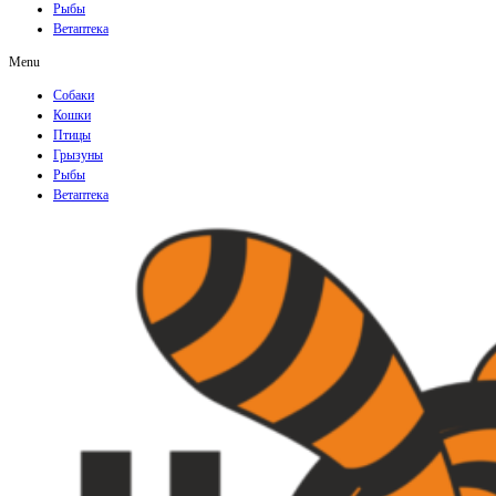
Рыбы
Ветаптека
Menu
Собаки
Кошки
Птицы
Грызуны
Рыбы
Ветаптека