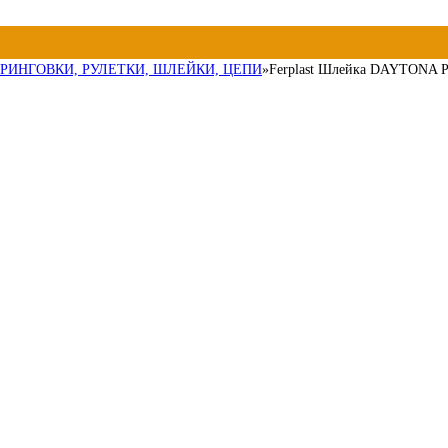
 РИНГОВКИ, РУЛЕТКИ, ШЛЕЙКИ, ЦЕПИ
»
Ferplast Шлейка DAYTONA P