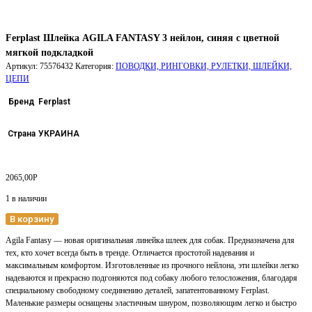
Ferplast Шлейка AGILA FANTASY 3 нейлон, синяя с цветной
мягкой подкладкой
Артикул:
75576432
Категория:
ПОВОДКИ, РИНГОВКИ, РУЛЕТКИ, ШЛЕЙКИ,
ЦЕПИ
Бренд
Ferplast
Страна
УКРАИНА
2065,00
Р
1 в наличии
В корзину
Agila Fantasy — новая оригинальная линейка шлеек для собак. Предназначена для
тех, кто хочет всегда быть в тренде. Отличается простотой надевания и
максимальным комфортом. Изготовленные из прочного нейлона, эти шлейки легко
надеваются и прекрасно подгоняются под собаку любого телосложения, благодаря
специальному свободному соединению деталей, запатентованному Ferplast.
Маленькие размеры оснащены эластичным шнуром, позволяющим легко и быстро