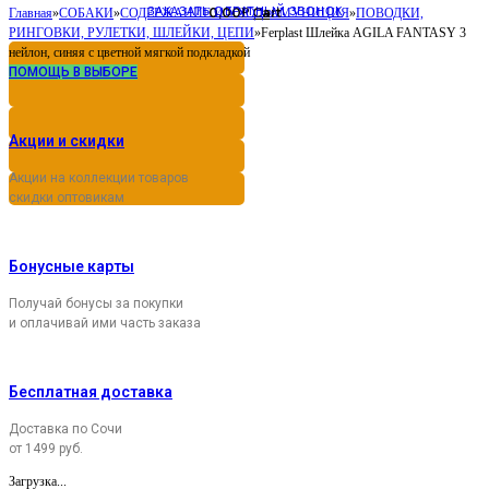
ЗАКАЗАТЬ ОБРАТНЫЙ ЗВОНОК
0,00
Cart
Главная
»
СОБАКИ
»
СОДЕРЖАНИЕ И УХОД
Р
»
АМУНИЦИЯ
»
ПОВОДКИ,
РИНГОВКИ, РУЛЕТКИ, ШЛЕЙКИ, ЦЕПИ
»
Ferplast Шлейка AGILA FANTASY 3
нейлон, синяя с цветной мягкой подкладкой
ПОМОЩЬ В ВЫБОРЕ
Акции и скидки
Акции на коллекции товаров
скидки оптовикам
Бонусные карты
Получай бонусы за покупки
и оплачивай ими часть заказа
Бесплатная доставка
Доставка по Сочи
от 1499 руб.
Загрузка...