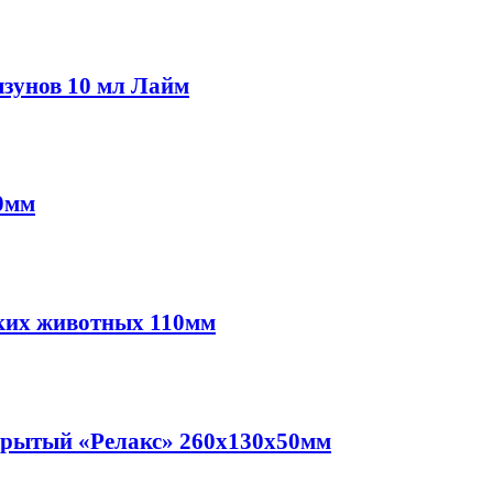
зунов 10 мл Лайм
10мм
елких животных 110мм
акрытый «Релакс» 260х130х50мм