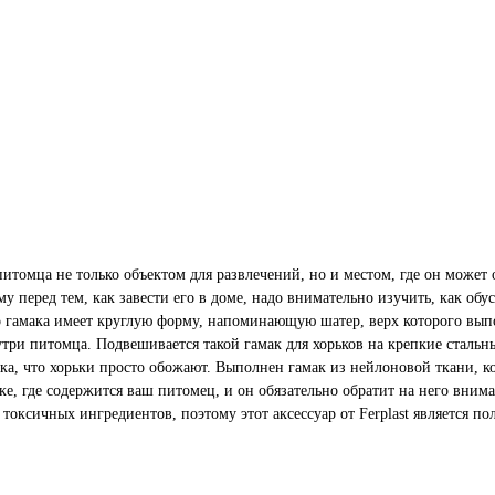
итомца не только объектом для развлечений, но и местом, где он может 
 перед тем, как завести его в доме, надо внимательно изучить, как обу
го гамака имеет круглую форму, напоминающую шатер, верх которого вып
три питомца. Подвешивается такой гамак для хорьков на крепкие стальн
а, что хорьки просто обожают. Выполнен гамак из нейлоновой ткани, к
ке, где содержится ваш питомец, и он обязательно обратит на него внима
токсичных ингредиентов, поэтому этот аксессуар от Ferplast является по