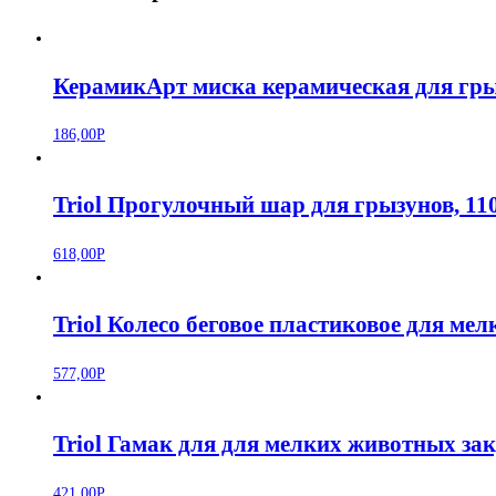
КерамикАрт миска керамическая для гры
186,00
Р
Triol Прогулочный шар для грызунов, 1
618,00
Р
Triol Колесо беговое пластиковое для м
577,00
Р
Triol Гамак для для мелких животных з
421,00
Р