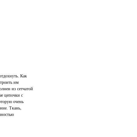
отдохнуть. Как
строить им
олнен из сетчатой
ые цепочки с
оторую очень
ние. Ткань,
лностью