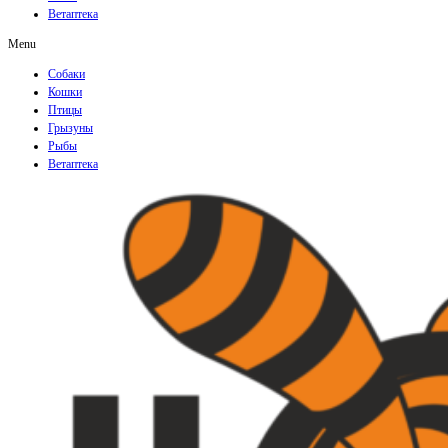
Ветаптека
Menu
Собаки
Кошки
Птицы
Грызуны
Рыбы
Ветаптека