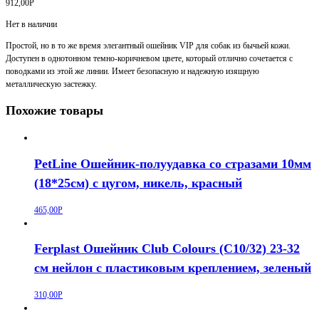
912,00
Р
Нет в наличии
Простой, но в то же время элегантный ошейник VIP для собак из бычьей кожи.
Доступен в однотонном темно-коричневом цвете, который отлично сочетается с
поводками из этой же линии. Имеет безопасную и надежную изящную
металлическую застежку.
Похожие товары
PetLine Ошейник-полуудавка со стразами 10мм
(18*25см) с цугом, никель, красный
465,00
Р
Ferplast Ошейник Club Colours (C10/32) 23-32
см нейлон с пластиковым креплением, зеленый
310,00
Р