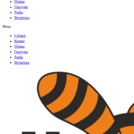
Птицы
Грызуны
Рыбы
Ветаптека
Menu
Собаки
Кошки
Птицы
Грызуны
Рыбы
Ветаптека