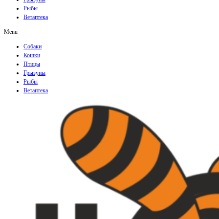
Рыбы
Ветаптека
Menu
Собаки
Кошки
Птицы
Грызуны
Рыбы
Ветаптека