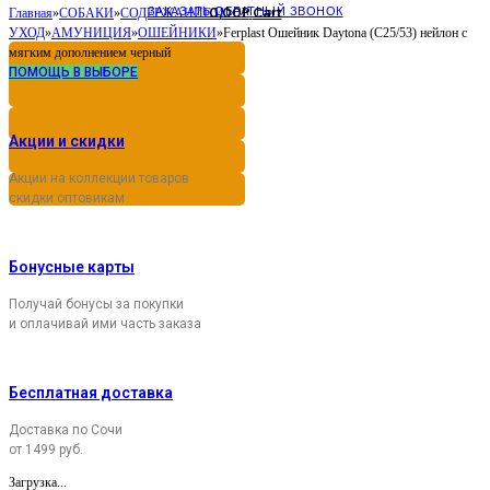
ЗАКАЗАТЬ ОБРАТНЫЙ ЗВОНОК
0,00
Cart
Главная
»
СОБАКИ
»
СОДЕРЖАНИЕ И
Р
УХОД
»
АМУНИЦИЯ
»
ОШЕЙНИКИ
»
Ferplast Ошейник Daytona (C25/53) нейлон с
мягким дополнением черный
ПОМОЩЬ В ВЫБОРЕ
Акции и скидки
Акции на коллекции товаров
скидки оптовикам
Бонусные карты
Получай бонусы за покупки
и оплачивай ими часть заказа
Бесплатная доставка
Доставка по Сочи
от 1499 руб.
Загрузка...