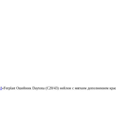
И
»
Ferplast Ошейник Daytona (C20/43) нейлон с мягким дополнением кра