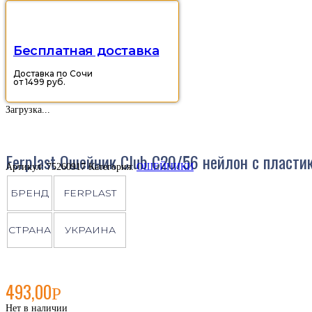
Бесплатная доставка
Доставка по Сочи
от 1499 руб.
Загрузка...
Ferplast Ошейник Club C20/56 нейлон с пласт
Артикул:
75260917
Категория:
ОШЕЙНИКИ
БРЕНД
FERPLAST
СТРАНА
УКРАИНА
493,00
Р
Нет в наличии