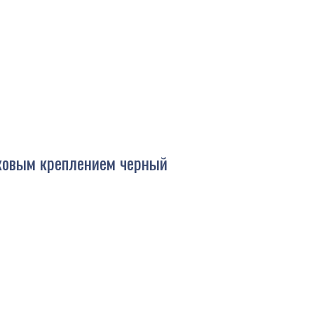
иковым креплением черный