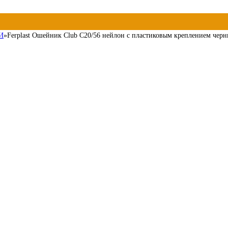
И
»
Ferplast Ошейник Club C20/56 нейлон с пластиковым креплением чер