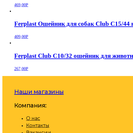
469,00
Р
Ferplast Ошейник для собак Club C15/44
409,00
Р
Ferplast Club C10/32 ошейник для живо
267,00
Р
Наши магазины
Компания:
О нас
Контакты
Вакансии