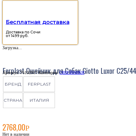
Бесплатная доставка
Доставка по Сочи
от 1499 руб.
Загрузка...
Ferplast Ошейник для Собак Giotto Luxor C25/4
Артикул:
76102917
Категория:
ОШЕЙНИКИ
БРЕНД
FERPLAST
СТРАНА
ИТАЛИЯ
2768,00
Р
Нет в наличии