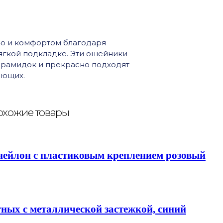
ью и комфортом благодаря
ягкой подкладке. Эти ошейники
ирамидок и прекрасно подходят
ающих.
хожие товары
 нейлон с пластиковым креплением розовый
тных c металлической застежкой, синий