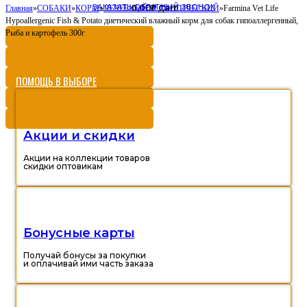
ЗАКАЗАТЬ ОБРАТНЫЙ ЗВОНОК
0,00
Cart
Главная
»
СОБАКИ
»
КОРМ
»
ЛЕЧЕБНЫЙ И ДИЕТИЧЕСКИЙ
Р
»
Farmina Vet Life
Hypoallergenic Fish & Potato диетический влажный корм для собак гипоаллергенный,
Рыба и картофель 300г
ПОМОЩЬ В ВЫБОРЕ
Акции и скидки
Акции на коллекции товаров
скидки оптовикам
Бонусные карты
Получай бонусы за покупки
и оплачивай ими часть заказа