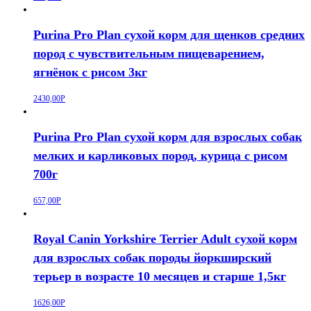
Purina Pro Plan сухой корм для щенков средних
пород с чувствительным пищеварением,
ягнёнок с рисом 3кг
2430,00
Р
Purina Pro Plan сухой корм для взрослых собак
мелких и карликовых пород, курица с рисом
700г
657,00
Р
Royal Canin Yorkshire Terrier Adult сухой корм
для взрослых собак породы йоркширский
терьер в возрасте 10 месяцев и старше 1,5кг
1626,00
Р