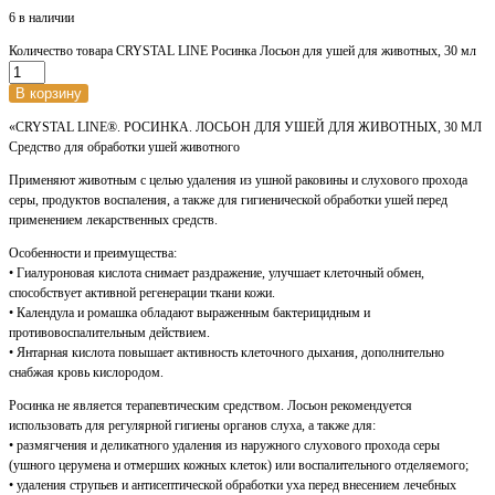
6 в наличии
Количество товара CRYSTAL LINE Росинка Лосьон для ушей для животных, 30 мл
В корзину
«CRYSTAL LINE®. РОСИНКА. ЛОСЬОН ДЛЯ УШЕЙ ДЛЯ ЖИВОТНЫХ, 30 МЛ
Средство для обработки ушей животного
Применяют животным с целью удаления из ушной раковины и слухового прохода
серы, продуктов воспаления, а также для гигиенической обработки ушей перед
применением лекарственных средств.
Особенности и преимущества:
• Гиалуроновая кислота снимает раздражение, улучшает клеточный обмен,
способствует активной регенерации ткани кожи.
• Календула и ромашка обладают выраженным бактерицидным и
противовоспалительным действием.
• Янтарная кислота повышает активность клеточного дыхания, дополнительно
снабжая кровь кислородом.
Росинка не является терапевтическим средством. Лосьон рекомендуется
использовать для регулярной гигиены органов слуха, а также для:
• размягчения и деликатного удаления из наружного слухового прохода серы
(ушного церумена и отмерших кожных клеток) или воспалительного отделяемого;
• удаления струпьев и антисептической обработки уха перед внесением лечебных