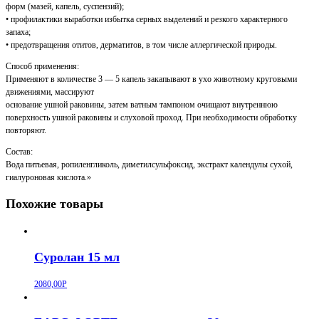
форм (мазей, капель, суспензий);
• профилактики выработки избытка серных выделений и резкого характерного
запаха;
• предотвращения отитов, дерматитов, в том числе аллергической природы.
Способ применения:
Применяют в количестве 3 — 5 капель закапывают в ухо животному круговыми
движениями, массируют
основание ушной раковины, затем ватным тампоном очищают внутреннюю
поверхность ушной раковины и слуховой проход. При необходимости обработку
повторяют.
Состав:
Вода питьевая, ропиленгликоль, диметилсульфоксид, экстракт календулы сухой,
гиалуроновая кислота.»
Похожие товары
Суролан 15 мл
2080,00
Р