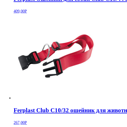
409,00
Р
Ferplast Club C10/32 ошейник для живо
267,00
Р