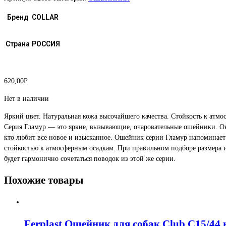
Бренд
COLLAR
Страна
РОССИЯ
620,00
Р
Нет в наличии
Яркий цвет. Натуральная кожа высочайшего качества. Стойкость к атмо
Серия Гламур — это яркие, вызывающие, очаровательные ошейники. Он
кто любит все новое и изысканное. Ошейник серии Гламур напоминает
стойкостью к атмосферным осадкам. При правильном подборе размер
будет гармонично сочетаться поводок из этой же серии.
Похожие товары
Ferplast Ошейник для собак Club C15/44