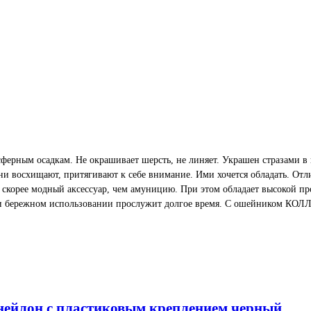
сферным осадкам. Не окрашивает шерсть, не линяет. Украшен стразами в 
и восхищают, притягивают к себе внимание. Ими хочется обладать. Отл
 скорее модный аксессуар, чем амуницию. При этом обладает высокой пр
а и бережном использовании прослужит долгое время. С ошейником К
 нейлон с пластиковым креплением черный