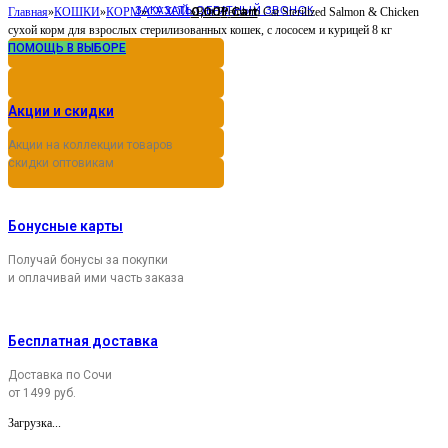
ЗАКАЗАТЬ ОБРАТНЫЙ ЗВОНОК
0,00
Cart
Главная
»
КОШКИ
»
КОРМ
»
СУХОЙ
»
Brit Premium Cat Sterilized Salmon & Chicken
Р
сухой корм для взрослых стерилизованных кошек, с лососем и курицей 8 кг
ПОМОЩЬ В ВЫБОРЕ
Акции и скидки
Акции на коллекции товаров
скидки оптовикам
Бонусные карты
Получай бонусы за покупки
и оплачивай ими часть заказа
Бесплатная доставка
Доставка по Сочи
от 1499 руб.
Загрузка...