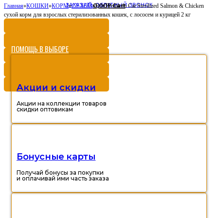
ЗАКАЗАТЬ ОБРАТНЫЙ ЗВОНОК
0,00
Cart
Главная
»
КОШКИ
»
КОРМ
»
СУХОЙ
»
Brit Premium Cat Sterilized Salmon & Chicken
Р
сухой корм для взрослых стерилизованных кошек, с лососем и курицей 2 кг
ПОМОЩЬ В ВЫБОРЕ
Акции и скидки
Акции на коллекции товаров
скидки оптовикам
Бонусные карты
Получай бонусы за покупки
и оплачивай ими часть заказа