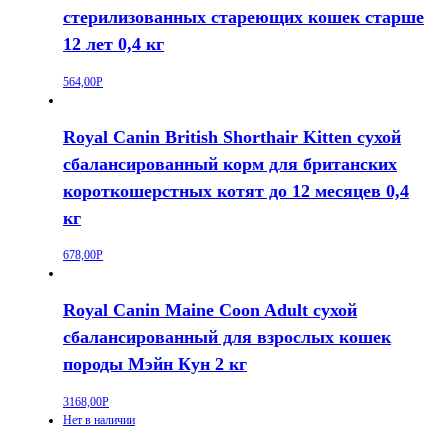
стерилизованных стареющих кошек старше
12 лет 0,4 кг
564,00
Р
Royal Canin British Shorthair Kitten сухой
сбалансированный корм для британских
короткошерстных котят до 12 месяцев 0,4
кг
678,00
Р
Royal Canin Maine Coon Adult сухой
сбалансированный для взрослых кошек
породы Мэйн Кун 2 кг
3168,00
Р
Нет в наличии