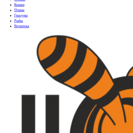
Кошки
Птицы
Грызуны
Рыбы
Ветаптека