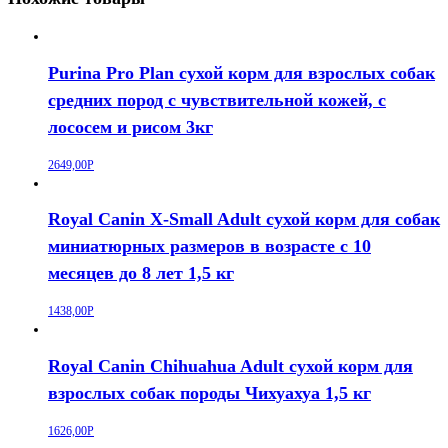
Purina Pro Plan сухой корм для взрослых собак
средних пород с чувствительной кожей, с
лососем и рисом 3кг
2649,00
Р
Royal Canin X-Small Adult сухой корм для собак
миниатюрных размеров в возрасте c 10
месяцев до 8 лет 1,5 кг
1438,00
Р
Royal Canin Chihuahua Adult сухой корм для
взрослых собак породы Чихуахуа 1,5 кг
1626,00
Р