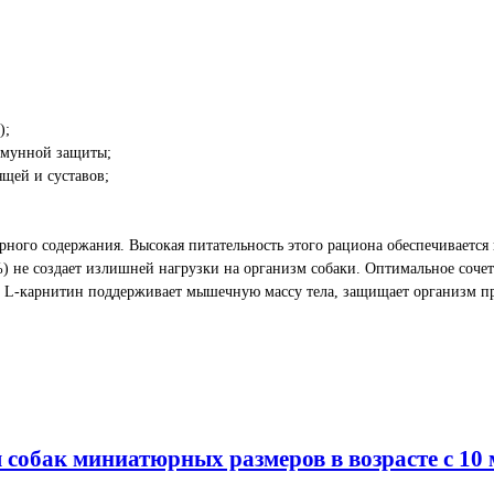
);
ммунной защиты;
щей и суставов;
ьерного содержания. Высокая питательность этого рациона обеспечивает
) не создает излишней нагрузки на организм собаки. Оптимальное соче
в L-карнитин поддерживает мышечную массу тела, защищает организм п
я собак миниатюрных размеров в возрасте c 10 