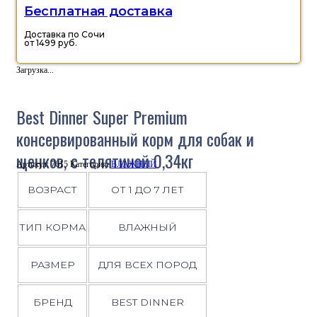
Бесплатная доставка
Доставка по Сочи
от 1499 руб.
Загрузка...
Best Dinner Super Premium
консервированный корм для собак и
щенков, с телятиной 0,34кг
Артикул:
7615
Категория:
ВЛАЖНЫЙ
ВОЗРАСТ
ОТ 1 ДО 7 ЛЕТ
ТИП КОРМА
ВЛАЖНЫЙ
РАЗМЕР
ДЛЯ ВСЕХ ПОРОД
БРЕНД
BEST DINNER