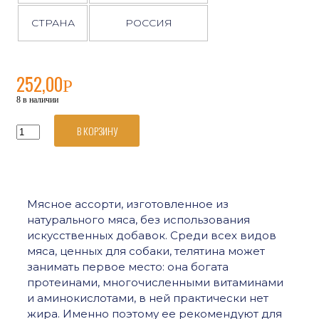
СТРАНА
РОССИЯ
252,00
Р
8 в наличии
В КОРЗИНУ
Количество
товара
Best
Dinner
Super
Premium
Мясное ассорти, изготовленное из
консервированный
натурального мяса, без использования
корм
для
искусственных добавок. Среди всех видов
собак
мяса, ценных для собаки, телятина может
и
занимать первое место: она богата
щенков,
протеинами, многочисленными витаминами
с
и аминокислотами, в ней практически нет
телятиной
0,34кг
жира. Именно поэтому ее рекомендуют для