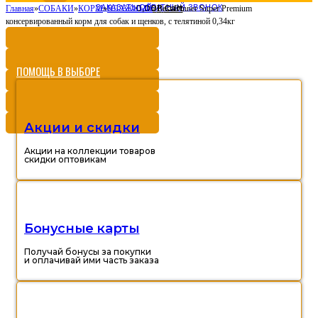
ЗАКАЗАТЬ ОБРАТНЫЙ ЗВОНОК
0,00
Cart
Главная
»
СОБАКИ
»
КОРМ
»
ВЛАЖНЫЙ
»
Р
Best Dinner Super Premium
консервированный корм для собак и щенков, с телятиной 0,34кг
ПОМОЩЬ В ВЫБОРЕ
Акции и скидки
Акции на коллекции товаров
скидки оптовикам
Бонусные карты
Получай бонусы за покупки
и оплачивай ими часть заказа