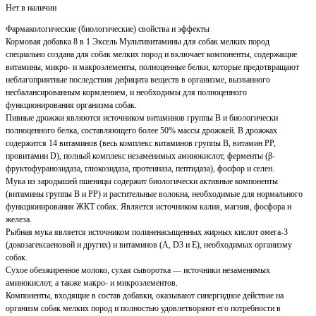
Нет в наличии
Фармакологические (биологические) свойства и эффекты
Кормовая добавка 8 в 1 Эксель Мультивитамины для собак мелких пород
специально создана для собак мелких пород и включает компоненты, содержащие
витамины, микро- и макроэлементы, полноценные белки, которые предотвращают
неблагоприятные последствия дефицита веществ в организме, вызванного
несбалансированным кормлением, и необходимы для полноценного
функционирования организма собак.
Пивные дрожжи являются источником витаминов группы В и биологически
полноценного белка, составляющего более 50% массы дрожжей. В дрожжах
содержится 14 витаминов (весь комплекс витаминов группы В, витамин РР,
провитамин D), полный комплекс незаменимых аминокислот, ферменты (β-
фруктофуранозидаза, глюкозидаза, протеиназа, пептидаза), фосфор и селен.
Мука из зародышей пшеницы содержит биологически активные компоненты
(витамины группы В и РР) и растительные волокна, необходимые для нормального
функционирования ЖКТ собак. Является источником калия, магния, фосфора и
железа.
Рыбная мука является источником полиненасыщенных жирных кислот омега-3
(докозагексаеновой и других) и витаминов (A, D3 и Е), необходимых организму
собак.
Сухое обезжиренное молоко, сухая сыворотка — источники незаменимых
аминокислот, а также макро- и микроэлементов.
Компоненты, входящие в состав добавки, оказывают синергидное действие на
организм собак мелких пород и полностью удовлетворяют его потребности в