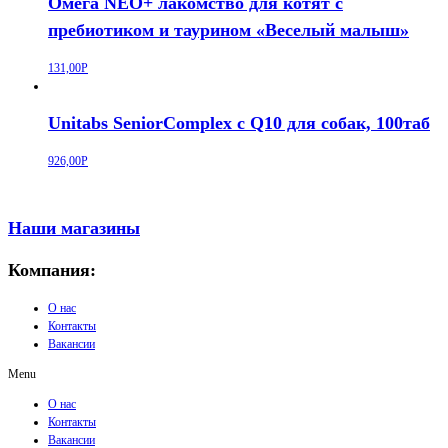
Омега NEO+ лакомство для котят с
пребиотиком и таурином «Веселый малыш»
131,00
Р
Unitabs SeniorComplex с Q10 для собак, 100таб
926,00
Р
Наши магазины
Компания:
О нас
Контакты
Вакансии
Menu
О нас
Контакты
Вакансии