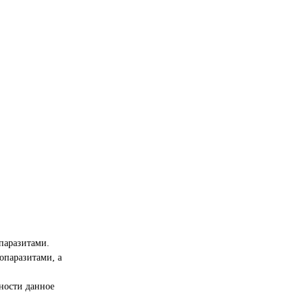
паразитами.
опаразитами, а
вности данное