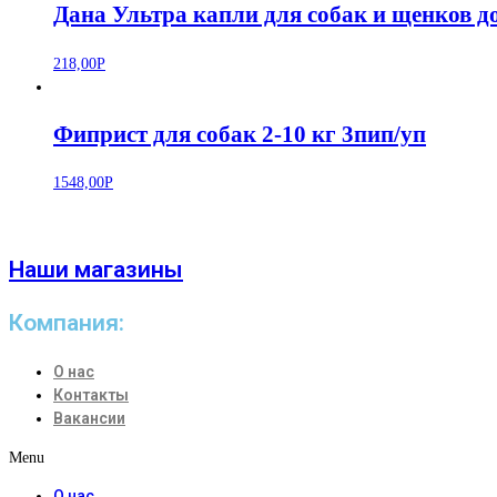
Дана Ультра капли для собак и щенков до
218,00
Р
Фиприст для собак 2-10 кг 3пип/уп
1548,00
Р
Наши магазины
Компания:
О нас
Контакты
Вакансии
Menu
О нас