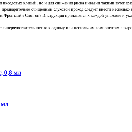
 иксодовых клещей, но и для снижения риска инвазии такими эктопараз
в предварительно очищенный слуховой проход следует внести несколько к
м Фронтлайн Спот он? Инструкция прилагается к каждой упаковке и указ
.
 с гиперчувствительностью к одному или нескольким компонентам лекар
, 0,8 мл
 мл