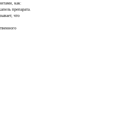
итами, как:
апель препарата.
ывает, что
ственного