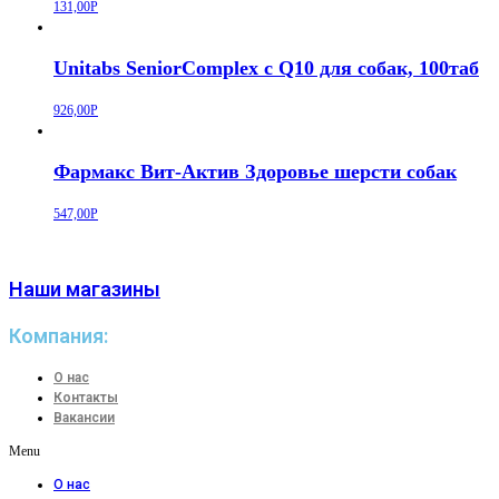
131,00
Р
Unitabs SeniorComplex с Q10 для собак, 100таб
926,00
Р
Фармакс Вит-Актив Здоровье шерсти собак
547,00
Р
Наши магазины
Компания:
О нас
Контакты
Вакансии
Menu
О нас