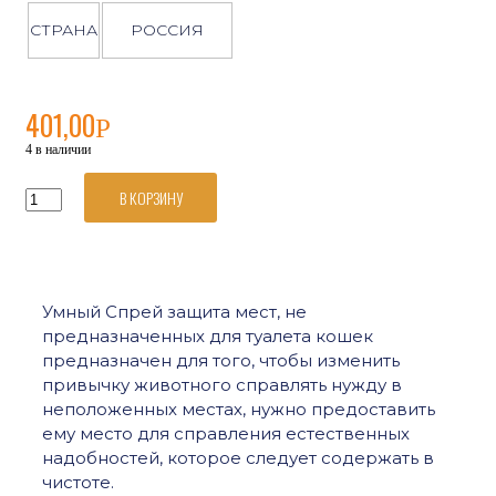
СТРАНА
РОССИЯ
401,00
Р
4 в наличии
В КОРЗИНУ
Количество
товара
Умный
Спрей
Защита
мест
Умный Спрей защита мест, не
НЕ
предназначенных для туалета кошек
предназначенных
для
предназначен для того, чтобы изменить
туалета
привычку животного справлять нужду в
кошек
неположенных местах, нужно предоставить
(антигадин)
ему место для справления естественных
200мл
надобностей, которое следует содержать в
чистоте.