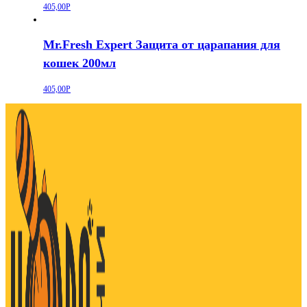
405,00
Р
Mr.Fresh Expert Защита от царапания для
кошек 200мл
405,00
Р