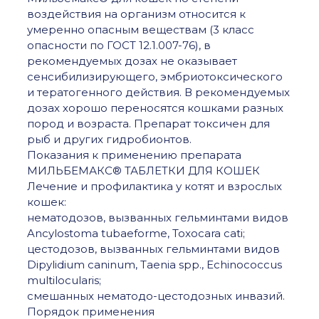
воздействия на организм относится к
умеренно опасным веществам (3 класс
опасности по ГОСТ 12.1.007-76), в
рекомендуемых дозах не оказывает
сенсибилизирующего, эмбриотоксического
и тератогенного действия. В рекомендуемых
дозах хорошо переносятся кошками разных
пород и возраста. Препарат токсичен для
рыб и других гидробионтов.
Показания к применению препарата
МИЛЬБЕМАКС® ТАБЛЕТКИ ДЛЯ КОШЕК
Лечение и профилактика у котят и взрослых
кошек:
нематодозов, вызванных гельминтами видов
Ancylostoma tubaeforme, Toxocara cati;
цестодозов, вызванных гельминтами видов
Dipylidium caninum, Taenia spp., Echinococcus
multilocularis;
смешанных нематодо-цестодозных инвазий.
Порядок применения