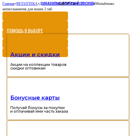
ЗАКАЗАТЬ ОБРАТНЫЙ ЗВОНОК
0,00
Cart
Главная
»
ВЕТАПТЕКА
»
ДЛЯ КОШЕК
»
ОТ ГЕЛЬМИНТОВ
Р
»
Мильбемакс
антигельминтик для кошек 2 таб.
ПОМОЩЬ В ВЫБОРЕ
Акции и скидки
Акции на коллекции товаров
скидки оптовикам
Бонусные карты
Получай бонусы за покупки
и оплачивай ими часть заказа