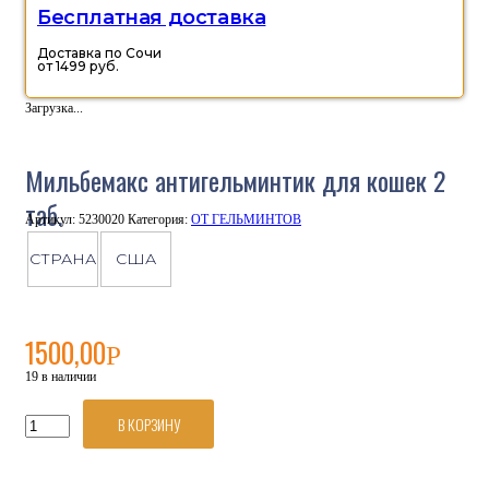
Бесплатная доставка
Доставка по Сочи
от 1499 руб.
Загрузка...
Мильбемакс антигельминтик для кошек 2
таб.
Артикул:
5230020
Категория:
ОТ ГЕЛЬМИНТОВ
СТРАНА
США
1500,00
Р
19 в наличии
В КОРЗИНУ
Количество
товара
Мильбемакс
антигельминтик