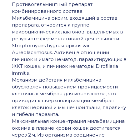
Противогельминтный препарат
комбинированного состава.
Мильбемицина оксим, входящий в состав
препарата, относится к группе
макроциклических лактонов, выделяемых в
результате ферментативной деятельности
Streptomyces hygroscopicus var.
Aureolacrimosus. Активен в отношении
личинок и имаго нематод, паразитирующих в
ЖКТ кошек, и личинок нематоды Dirofilaria
immitis.
Механизм действия мильбемицина
обусловлен повышением проницаемости
клеточных мембран для ионов хлора, что
приводит к сверхполяризации мембран
клеток нервной и мышечной ткани, параличу
и гибели паразита.
Максимальная концентрация мильбемицина
оксима в плазме крови кошек достигается
через 2 ч. Из организма соединение