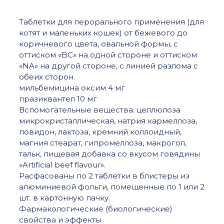
для
кошек
Таблетки для перорального применения (для
2
котят и маленьких кошек) от бежевого до
таб.
коричневого цвета, овальной формы, с
оттиском «BC» на одной стороне и оттиском
«NA» на другой стороне, с линией разлома с
обеих сторон.
мильбемицина оксим 4 мг
празиквантел 10 мг
Вспомогательные вещества: целлюлоза
микрокристаллическая, натрия кармеллоза,
повидон, лактоза, кремний коллоидный,
магния стеарат, гипромеллоза, макрогол,
тальк, пищевая добавка со вкусом говядины
«Artificial beef flavour».
Расфасованы по 2 таблетки в блистеры из
алюминиевой фольги, помещенные по 1 или 2
шт. в картонную пачку.
Фармакологические (биологические)
свойства и эффекты