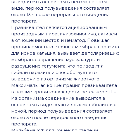
выводится в основном в неизмененном
виде, период полувыведения составляет
около 13 ч после перорального введения
препарата.
Празиквантел является ацилированным
производным пиразинизохинолина, активен
в отношении цестод и нематод. Повышая
проницаемость клеточных мембран паразита
для ионов кальция, вызывает деполяризацию
мембран, сокращение мускулатуры и
разрушение тегумента, что приводит к
гибели паразита и способствует его
выведению из организма животного.
Максимальная концентрация празиквантела
в плазме крови кошек достигается через 1 ч.
Из организма соединение выводится в
основном в виде неактивных метаболитов с
мочой, период полувыведения составляет
около 3 ч после перорального введения
препарата.
Мильбемакс® для кошек по степени