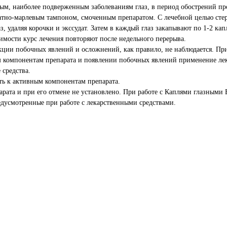
наиболее подверженным заболеваниям глаз, в период обострений пр
атно-марлевым тампоном, смоченным препаратом. С лечебной целью сте
 удаляя корочки и экссудат. Затем в каждый глаз закапывают по 1-2 кап
димости курс лечения повторяют после недельного перерыва.
и побочных явлений и осложнений, как правило, не наблюдается. Пр
 компонентам препарата и появлении побочных явлений применение ле
средства.
к активным компонентам препарата.
а и при его отмене не установлено. При работе с Каплями глазными Б
едусмотренные при работе с лекарственными средствами.