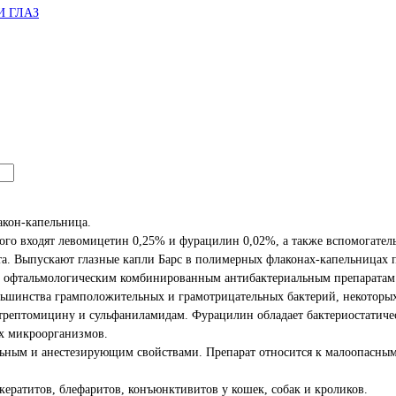
И ГЛАЗ
акон-капельница.
 входят левомицетин 0,25% и фурацилин 0,02%, а также вспомогатель
та. Выпускают глазные капли Барс в полимерных флаконах-капельницах п
фтальмологическим комбинированным антибактериальным препаратам
ольшинства грамположительных и грамотрицательных бактерий, некоторы
стрептомицину и сульфаниламидам. Фурацилин обладает бактериостатиче
х микроорганизмов.
льным и анестезирующим свойствами. Препарат относится к малоопасным
ратитов, блефаритов, конъюнктивитов у кошек, собак и кроликов.