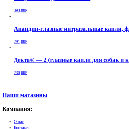
393,00
Р
Анандин-глазные интразальные капли, ф
291,00
Р
Декта® — 2 (глазные капли для собак и к
230,00
Р
Наши магазины
Компания:
О нас
Контакты