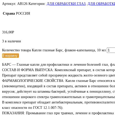
Артикул:
АВ126
Категории:
ДЛЯ ОБРАБОТКИ ГЛАЗ
,
ДЛЯ ОБРАБОТК
Страна
РОССИЯ
316,00
Р
3 в наличии
Количество товара Капли глазные Барс, флакон-капельница, 10 мл
В корзину
БАРС — Глазные капли для профилактики и лечения болезней глаз, фл
СОСТАВ И ФОРМА ВЫПУСКА: Комплексный препарат, в состав которого
Препарат представляет собой прозрачную жидкость желто-зеленого цве
ФАРМАКОЛОГИЧЕСКИЕ СВОЙСТВА: Капли глазные Барс относятся к о
(левомицетин), входящий в состав препарата, активен в отношении б
вирусов; действует на штаммы бактерий, устойчивые к пенициллину, 
отношении широкого спектра грамположительных и грамотрицательны
В комплексе препарат обладает антибактериальным, противовоспалите
класс опасности по ГОСТ 12.1.007-76).
ПОКАЗАНИЯ: Промывание глаз при травмах, лечение и профилактика ке