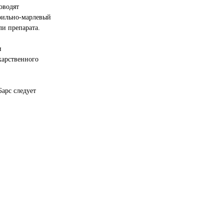
оводят
рильно-марлевый
ли препарата.
и
карственного
арс следует