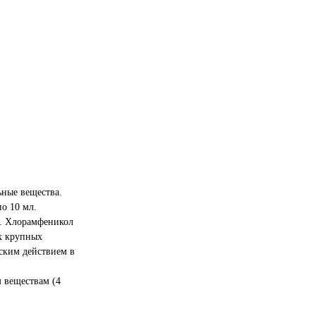
ные вещества.
о 10 мл.
. Хлорамфеникол
х крупных
ским действием в
 веществам (4