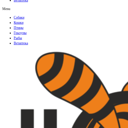
Ветаптека
Menu
Собаки
Кошки
Птицы
Грызуны
Рыбы
Ветаптека