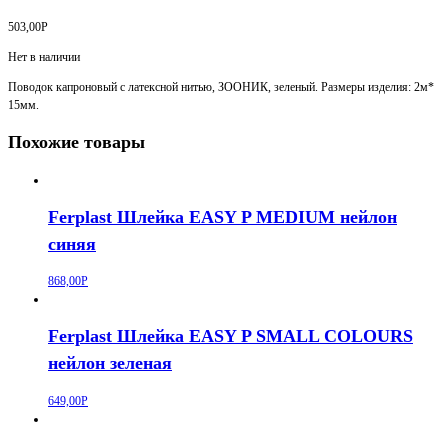
503,00
Р
Нет в наличии
Поводок капроновый с латексной нитью, ЗООНИК, зеленый. Размеры изделия: 2м*
15мм.
Похожие товары
Ferplast Шлейка EASY P MEDIUM нейлон
синяя
868,00
Р
Ferplast Шлейка EASY P SMALL COLOURS
нейлон зеленая
649,00
Р