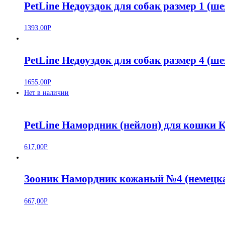
PetLine Недоуздок для собак размер 1 (ше
1393,00
Р
PetLine Недоуздок для собак размер 4 (ше
1655,00
Р
Нет в наличии
PetLine Намордник (нейлон) для кошки 
617,00
Р
Зооник Намордник кожаный №4 (немецкая
667,00
Р