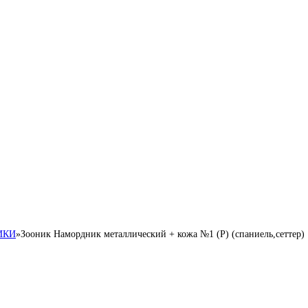
ИКИ
»
Зооник Намордник металлический + кожа №1 (Р) (спаниель,сеттер)