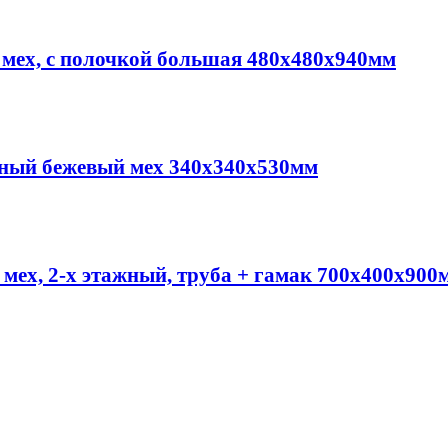
й мех, с полочкой большая 480х480х940мм
онный бежевый мех 340х340х530мм
мех, 2-х этажный, труба + гамак 700х400х900