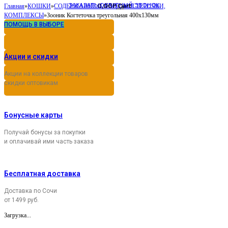
ЗАКАЗАТЬ ОБРАТНЫЙ ЗВОНОК
0,00
Cart
Главная
»
КОШКИ
»
СОДЕРЖАНИЕ И УХОД
Р
»
КОГТЕТОЧКИ,
КОМПЛЕКСЫ
»
Зооник Когтеточка треугольная 400х130мм
ПОМОЩЬ В ВЫБОРЕ
Акции и скидки
Акции на коллекции товаров
скидки оптовикам
Бонусные карты
Получай бонусы за покупки
и оплачивай ими часть заказа
Бесплатная доставка
Доставка по Сочи
от 1499 руб.
Загрузка...