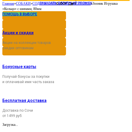
ЗАКАЗАТЬ ОБРАТНЫЙ ЗВОНОК
0,00
Cart
Главная
»
СОБАКИ
»
СОДЕРЖАНИЕ И УХОД
Р
»
ИГРУШКИ
»
Зооник Игрушка
«Кольцо» с шипами, 80мм
ПОМОЩЬ В ВЫБОРЕ
Акции и скидки
Акции на коллекции товаров
скидки оптовикам
Бонусные карты
Получай бонусы за покупки
и оплачивай ими часть заказа
Бесплатная доставка
Доставка по Сочи
от 1499 руб.
Загрузка...