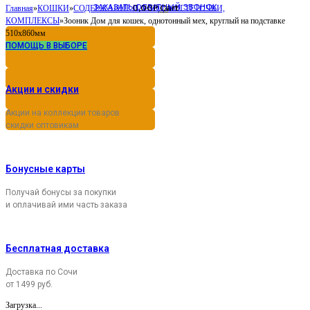
ЗАКАЗАТЬ ОБРАТНЫЙ ЗВОНОК
0,00
Cart
Главная
»
КОШКИ
»
СОДЕРЖАНИЕ И УХОД
Р
»
КОГТЕТОЧКИ,
КОМПЛЕКСЫ
»
Зооник Дом для кошек, однотонный мех, круглый на подставке
510х860мм
ПОМОЩЬ В ВЫБОРЕ
Акции и скидки
Акции на коллекции товаров
скидки оптовикам
Бонусные карты
Получай бонусы за покупки
и оплачивай ими часть заказа
Бесплатная доставка
Доставка по Сочи
от 1499 руб.
Загрузка...