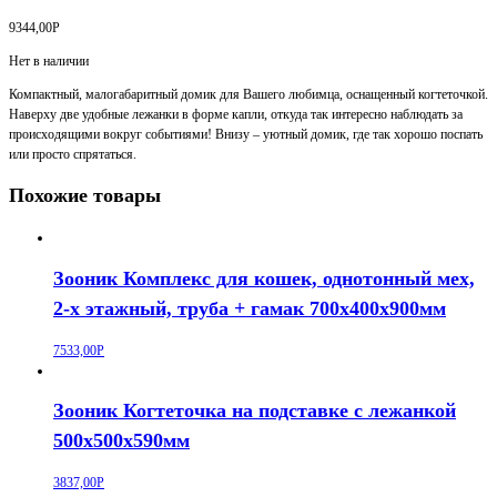
9344,00
Р
Нет в наличии
Компактный, малогабаритный домик для Вашего любимца, оснащенный когтеточкой.
Наверху две удобные лежанки в форме капли, откуда так интересно наблюдать за
происходящими вокруг событиями! Внизу – уютный домик, где так хорошо поспать
или просто спрятаться.
Похожие товары
Зооник Комплекс для кошек, однотонный мех,
2-х этажный, труба + гамак 700х400х900мм
7533,00
Р
Зооник Когтеточка на подставке с лежанкой
500х500х590мм
3837,00
Р