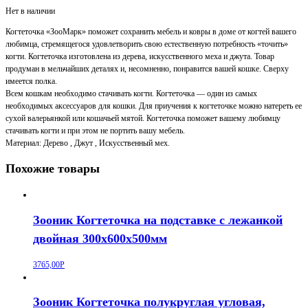
Нет в наличии
Когтеточка «ЗооМарк» поможет сохранить мебель и ковры в доме от когтей вашего
любимца, стремящегося удовлетворить свою естественную потребность «точить»
когти. Когтеточка изготовлена из дерева, искусственного меха и джута. Товар
продуман в мельчайших деталях и, несомненно, понравится вашей кошке. Сверху
имеется полка.
Всем кошкам необходимо стачивать когти. Когтеточка — один из самых
необходимых аксессуаров для кошки. Для приучения к когтеточке можно натереть ее
сухой валерьянкой или кошачьей мятой. Когтеточка поможет вашему любимцу
стачивать когти и при этом не портить вашу мебель.
Материал: Дерево , Джут , Искусственный мех.
Похожие товары
Зооник Когтеточка на подставке с лежанкой
двойная 300х600х500мм
3765,00
Р
Зооник Когтеточка полукруглая угловая,