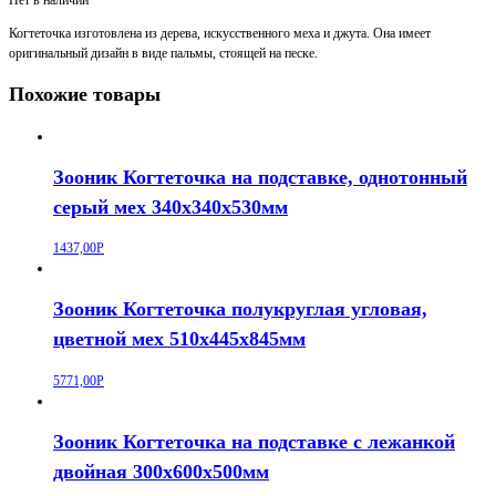
Когтеточка изготовлена из дерева, искусственного меха и джута. Она имеет
оригинальный дизайн в виде пальмы, стоящей на песке.
Похожие товары
Зооник Когтеточка на подставке, однотонный
серый мех 340х340х530мм
1437,00
Р
Зооник Когтеточка полукруглая угловая,
цветной мех 510х445х845мм
5771,00
Р
Зооник Когтеточка на подставке с лежанкой
двойная 300х600х500мм