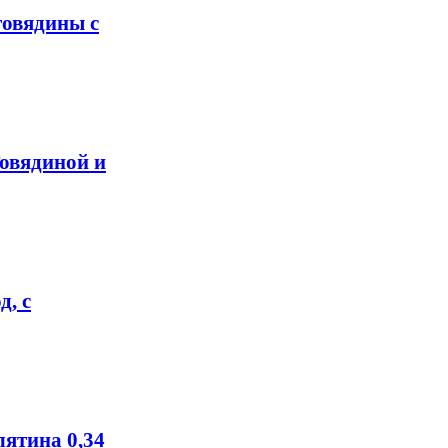
говядины с
Говядиной и
, c
лятина 0,34