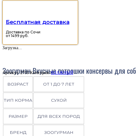
Бесплатная доставка
Доставка по Сочи
от 1499 руб.
Загрузка...
Зоогурман Вкусные потрошки консервы для соба
Артикул:
2755
Категория:
ВЛАЖНЫЙ
ВОЗРАСТ
ОТ 1 ДО 7 ЛЕТ
ТИП КОРМА
СУХОЙ
РАЗМЕР
ДЛЯ ВСЕХ ПОРОД
БРЕНД
ЗООГУРМАН