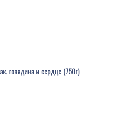
к, говядина и сердце (750г)