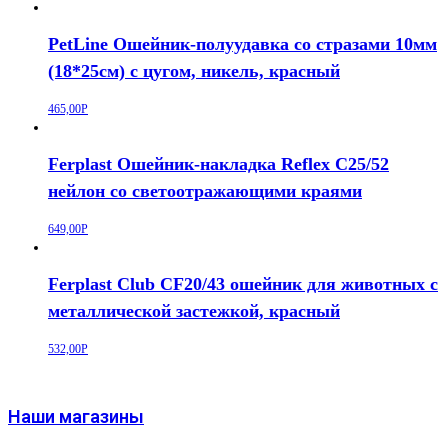
PetLine Ошейник-полуудавка со стразами 10мм
(18*25см) с цугом, никель, красный
465,00
Р
Ferplast Ошейник-накладка Reflex C25/52
нейлон со светоотражающими краями
649,00
Р
Ferplast Club CF20/43 ошейник для животных c
металлической застежкой, красный
532,00
Р
Наши магазины