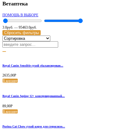
Ветаптека
ПОМОЩЬ В ВЫБОРЕ
3.0
руб.
—
95463.0
руб.
Сбросить фильтры
Royal Canin Sensible сухой сбалансирован...
2635,00
Р
В корзину
Royal Canin Ageing 12+ консервированный...
89,00
Р
В корзину
Purina Cat Chow сухой корм для стерилизо...