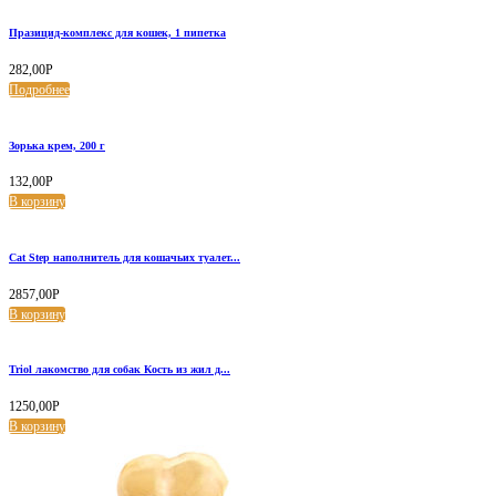
Празицид-комплекс для кошек, 1 пипетка
282,00
Р
Подробнее
Зорька крем, 200 г
132,00
Р
В корзину
Cat Step наполнитель для кошачьих туалет...
2857,00
Р
В корзину
Triol лакомство для собак Кость из жил д...
1250,00
Р
В корзину