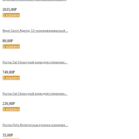
2635,00
Р
В корзину
Royal Canin Ageing 12+ консервированный...
89,00
Р
В корзину
Purina Cat Chow сухой корм для стерилизо...
749,00
Р
В корзину
Purina Cat Chow сухой корм для стерилизо...
226,00
Р
В корзину
Purina Felix Аппетитные кусочки консерви...
35,00
Р