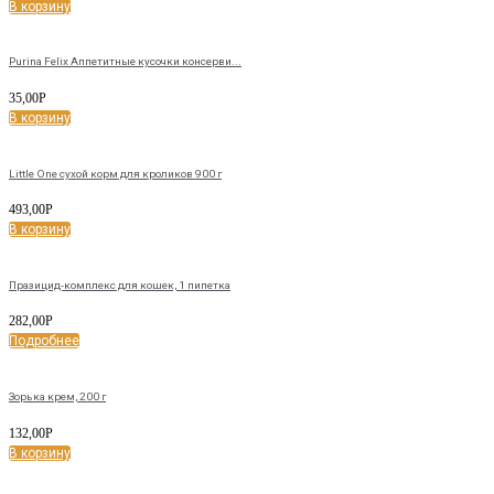
В корзину
Purina Felix Аппетитные кусочки консерви...
35,00
Р
В корзину
Little One сухой корм для кроликов 900 г
493,00
Р
В корзину
Празицид-комплекс для кошек, 1 пипетка
282,00
Р
Подробнее
Зорька крем, 200 г
132,00
Р
В корзину