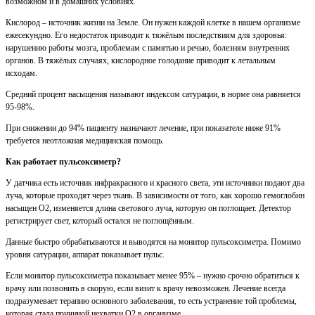
возможном и в домашних условиях.
Кислород – источник жизни на Земле. Он нужен каждой клетке в нашем организме
ежесекундно. Его недостаток приводит к тяжёлым последствиям для здоровья:
нарушению работы мозга, проблемам с памятью и речью, болезням внутренних
органов. В тяжёлых случаях, кислородное голодание приводит к летальным
исходам.
Средний процент насыщения называют индексом сатурации, в норме она равняется
95-98%.
При снижении до 94% пациенту назначают лечение, при показателе ниже 91%
требуется неотложная медицинская помощь.
Как работает пульсоксиметр?
У датчика есть источник инфракрасного и красного света, эти источники подают два
луча, которые проходят через ткань. В зависимости от того, как хорошо гемоглобин
насыщен О2, изменяется длина светового луча, которую он поглощает. Детектор
регистрирует свет, который остался не поглощённым.
Данные быстро обрабатываются и выводятся на монитор пульсоксиметра. Помимо
уровня сатурации, аппарат показывает пульс.
Если монитор пульсоксиметра показывает менее 95% – нужно срочно обратиться к
врачу или позвонить в скорую, если визит к врачу невозможен. Лечение всегда
подразумевает терапию основного заболевания, то есть устранение той проблемы,
которая стала причиной нехватки О2 в организме.